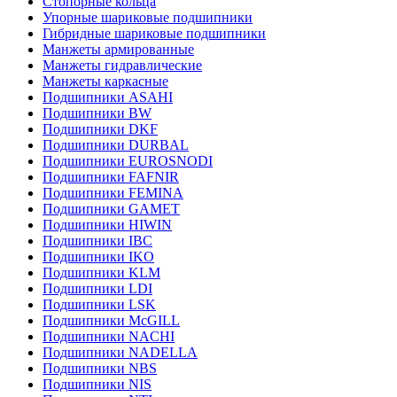
Стопорные кольца
Упорные шариковые подшипники
Гибридные шариковые подшипники
Манжеты армированные
Манжеты гидравлические
Манжеты каркасные
Подшипники ASAHI
Подшипники BW
Подшипники DKF
Подшипники DURBAL
Подшипники EUROSNODI
Подшипники FAFNIR
Подшипники FEMINA
Подшипники GAMET
Подшипники HIWIN
Подшипники IBC
Подшипники IKO
Подшипники KLM
Подшипники LDI
Подшипники LSK
Подшипники McGILL
Подшипники NACHI
Подшипники NADELLA
Подшипники NBS
Подшипники NIS