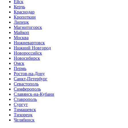
Ейск
Керчь
Краснодар
Кропоткин
Липецк
Магнитогорск
Майкоп
Москва
Нижневартовск
Нижний Новгород
Новороссийск
Новосибирск
Омск
Пермь
Ростов-на-Дону
Санкт-Петербург
Севастополь
Симферополь
Славянск-на-Кубани
Ставрополь
Сургут
Тимашевск
Тихорецк
Челябинск