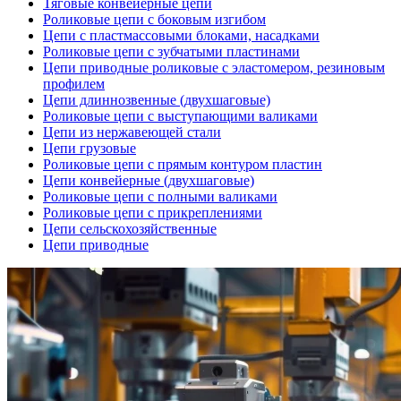
Тяговые конвейерные цепи
Роликовые цепи с боковым изгибом
Цепи с пластмассовыми блоками, насадками
Роликовые цепи с зубчатыми пластинами
Цепи приводные роликовые с эластомером, резиновым
профилем
Цепи длиннозвенные (двухшаговые)
Роликовые цепи с выступающими валиками
Цепи из нержавеющей стали
Цепи грузовые
Роликовые цепи с прямым контуром пластин
Цепи конвейерные (двухшаговые)
Роликовые цепи с полными валиками
Роликовые цепи с прикреплениями
Цепи сельскохозяйственные
Цепи приводные