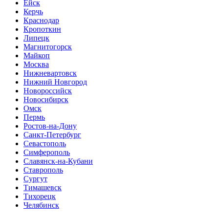
Ейск
Керчь
Краснодар
Кропоткин
Липецк
Магнитогорск
Майкоп
Москва
Нижневартовск
Нижний Новгород
Новороссийск
Новосибирск
Омск
Пермь
Ростов-на-Дону
Санкт-Петербург
Севастополь
Симферополь
Славянск-на-Кубани
Ставрополь
Сургут
Тимашевск
Тихорецк
Челябинск