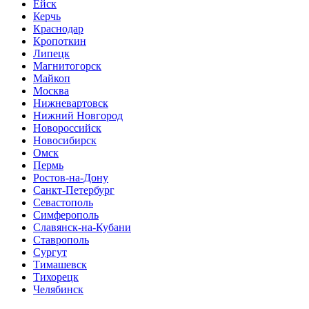
Ейск
Керчь
Краснодар
Кропоткин
Липецк
Магнитогорск
Майкоп
Москва
Нижневартовск
Нижний Новгород
Новороссийск
Новосибирск
Омск
Пермь
Ростов-на-Дону
Санкт-Петербург
Севастополь
Симферополь
Славянск-на-Кубани
Ставрополь
Сургут
Тимашевск
Тихорецк
Челябинск