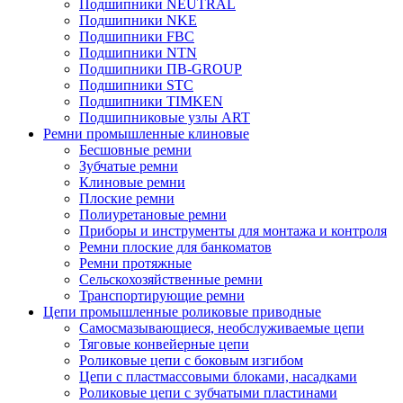
Подшипники NEUTRAL
Подшипники NKE
Подшипники FBC
Подшипники NTN
Подшипники ПВ-GROUP
Подшипники STC
Подшипники TIMKEN
Подшипниковые узлы ART
Ремни промышленные клиновые
Бесшовные ремни
Зубчатые ремни
Клиновые ремни
Плоские ремни
Полиуретановые ремни
Приборы и инструменты для монтажа и контроля
Ремни плоские для банкоматов
Ремни протяжные
Сельскохозяйственные ремни
Транспортирующие ремни
Цепи промышленные роликовые приводные
Самосмазывающиеся, необслуживаемые цепи
Тяговые конвейерные цепи
Роликовые цепи с боковым изгибом
Цепи с пластмассовыми блоками, насадками
Роликовые цепи с зубчатыми пластинами