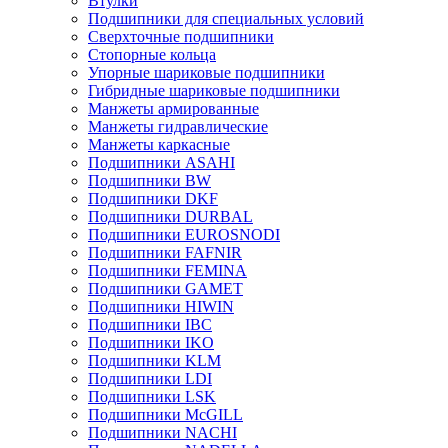
Втулки
Подшипники для специальных условий
Сверхточные подшипники
Стопорные кольца
Упорные шариковые подшипники
Гибридные шариковые подшипники
Манжеты армированные
Манжеты гидравлические
Манжеты каркасные
Подшипники ASAHI
Подшипники BW
Подшипники DKF
Подшипники DURBAL
Подшипники EUROSNODI
Подшипники FAFNIR
Подшипники FEMINA
Подшипники GAMET
Подшипники HIWIN
Подшипники IBC
Подшипники IKO
Подшипники KLM
Подшипники LDI
Подшипники LSK
Подшипники McGILL
Подшипники NACHI