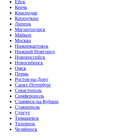
Ейск
Керчь
Краснодар
Кропоткин
Липецк
Магнитогорск
Майкоп
Москва
Нижневартовск
Нижний Новгород
Новороссийск
Новосибирск
Омск
Пермь
Ростов-на-Дону
Санкт-Петербург
Севастополь
Симферополь
Славянск-на-Кубани
Ставрополь
Сургут
Тимашевск
Тихорецк
Челябинск